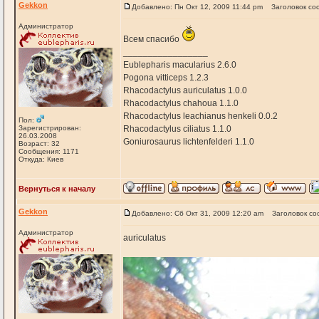
Gekkon
Добавлено: Пн Окт 12, 2009 11:44 pm
Заголовок со
Администратор
Всем спасибо
_________________
Eublepharis macularius 2.6.0
Pogona vitticeps 1.2.3
Rhacodactylus auriculatus 1.0.0
Rhacodactylus chahoua 1.1.0
Rhacodactylus leachianus henkeli 0.0.2
Пол:
Зарегистрирован:
Rhacodactylus ciliatus 1.1.0
26.03.2008
Goniurosaurus lichtenfelderi 1.1.0
Возраст: 32
Сообщения: 1171
Откуда: Киев
Вернуться к началу
Gekkon
Добавлено: Сб Окт 31, 2009 12:20 am
Заголовок со
Администратор
auriculatus