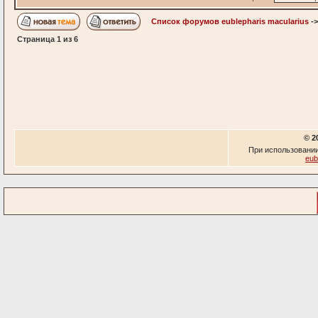
Список форумов eublepharis macularius
-
Страница
1
из
6
© 2
При использовании
eub