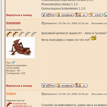
Rhacodactylus leachianus henkeli 0.0.2
Rhacodactylus ciliatus 1.1.0
Goniurosaurus lichtenfelderi 1.1.0
Вернуться к началу
insomnium
Добавлено: Сб Окт 10, 2009 10:32 pm
Заголовок со
Освоившийся
Красивый Цилиатус вырастет - лапы в "штанах
Фота Auriculatus с пюре это что-то!!
Пол:
Зарегистрирован:
23.03.2009
Возраст: 50
Сообщения: 315
Вернуться к началу
Gekkon
Добавлено: Сб Окт 10, 2009 10:34 pm
Заголовок со
Администратор
Спасибо за комплименты, равно как и за живно