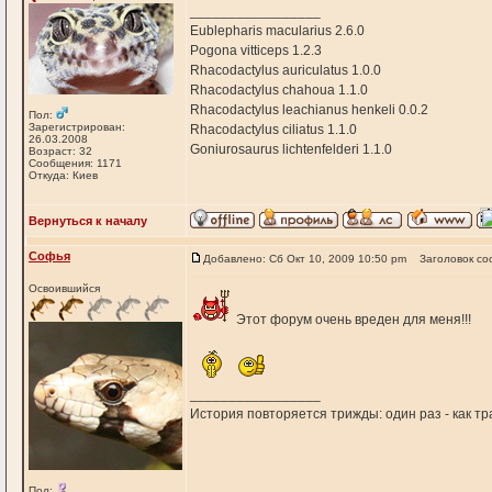
_________________
Eublepharis macularius 2.6.0
Pogona vitticeps 1.2.3
Rhacodactylus auriculatus 1.0.0
Rhacodactylus chahoua 1.1.0
Rhacodactylus leachianus henkeli 0.0.2
Пол:
Зарегистрирован:
Rhacodactylus ciliatus 1.1.0
26.03.2008
Goniurosaurus lichtenfelderi 1.1.0
Возраст: 32
Сообщения: 1171
Откуда: Киев
Вернуться к началу
Софья
Добавлено: Сб Окт 10, 2009 10:50 pm
Заголовок со
Освоившийся
Этот форум очень вреден для меня!!!
_________________
История повторяется трижды: один раз - как тра
Пол: