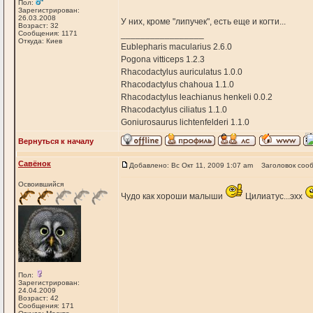
Пол:
Зарегистрирован:
26.03.2008
У них, кроме "липучек", есть еще и когти...
Возраст: 32
Сообщения: 1171
_________________
Откуда: Киев
Eublepharis macularius 2.6.0
Pogona vitticeps 1.2.3
Rhacodactylus auriculatus 1.0.0
Rhacodactylus chahoua 1.1.0
Rhacodactylus leachianus henkeli 0.0.2
Rhacodactylus ciliatus 1.1.0
Goniurosaurus lichtenfelderi 1.1.0
Вернуться к началу
Савёнок
Добавлено: Вс Окт 11, 2009 1:07 am
Заголовок соо
Освоившийся
Чудо как хороши малыши
Цилиатус...эхх
Пол:
Зарегистрирован:
24.04.2009
Возраст: 42
Сообщения: 171