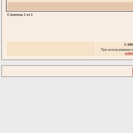
Страница
1
из
1
© 200
При использовании м
euble