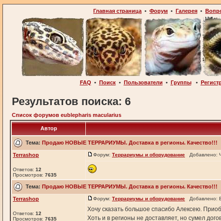
Главная страница
•
Форум
•
Галерея
•
Вопр
FAQ
•
Поиск
•
Пользователи
•
Группы
•
Регист
Результатов поиска: 6
Список форумов eublepharis macularius
Автор
Тема:
Продаю НОВЫЕ ТЕРРАРИУМЫ. Доставка в регионы. Качество!!!
Terrashop
Форум:
Террариумы и оборудование
Добавлено: Ч
Ответов:
12
Просмотров:
7635
Тема:
Продаю НОВЫЕ ТЕРРАРИУМЫ. Доставка в регионы. Качество!!!
Terrashop
Форум:
Террариумы и оборудование
Добавлено: В
Хочу сказать большое спасибо Алексею. Прио
Ответов:
12
Хоть и в регионы не доставляет, но сумел дого
Просмотров:
7635