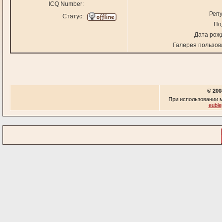
ICQ Number:
Репу
Статус:
По
Дата рож
Галерея пользов
© 200
При использовании м
euble