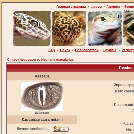
Главная страница
•
Форум
•
Галерея
•
Вопр
FAQ
•
Поиск
•
Пользователи
•
Группы
•
Регист
Список форумов eublepharis macularius
Профиль
Аватара
Зарегистри
Всего сооб
Последний 
О
Дебютант
Как связаться с notami
Род за
Личное сообщение:
Инт