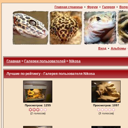
Главная страница
•
Форум
•
Галерея
•
Вопр
Вход
•
Альбомы
Главная
>
Галереи пользователей
>
Nikosa
Лучшие по рейтингу - Галерея пользователя Nikosa
Просмотров: 1255
Просмотров: 1097
(2 голосов)
(3 голосов)