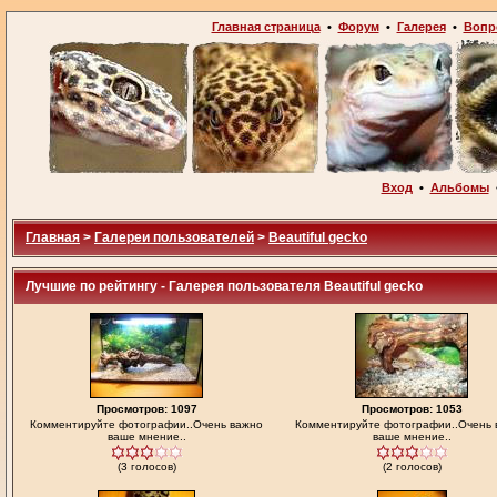
Главная страница
•
Форум
•
Галерея
•
Вопр
Вход
•
Альбомы
Главная
>
Галереи пользователей
>
Beautiful gecko
Лучшие по рейтингу - Галерея пользователя Beautiful gecko
Просмотров: 1097
Просмотров: 1053
Комментируйте фотографии..Очень важно
Комментируйте фотографии..Очень 
ваше мнение..
ваше мнение..
(3 голосов)
(2 голосов)