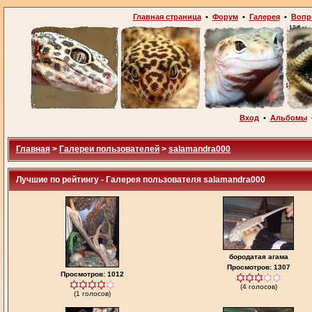
Главная страница
•
Форум
•
Галерея
•
Вопр
Вход
•
Альбомы
Главная
>
Галереи пользователей
>
salamandra000
Лучшие по рейтингу - Галерея пользователя salamandra000
бородатая агама
Просмотров: 1307
Просмотров: 1012
(4 голосов)
(1 голосов)