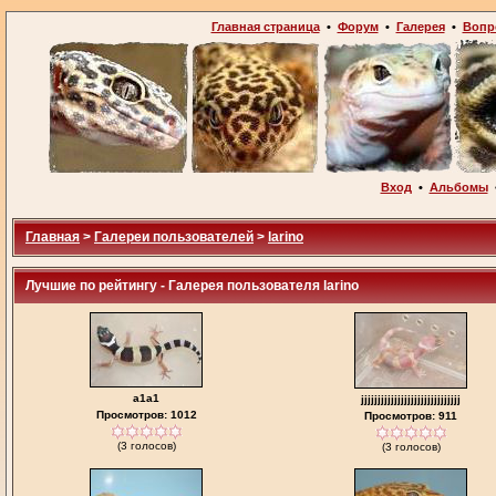
Главная страница
•
Форум
•
Галерея
•
Вопр
Вход
•
Альбомы
Главная
>
Галереи пользователей
>
larino
Лучшие по рейтингу - Галерея пользователя larino
a1a1
jjjjjjjjjjjjjjjjjjjjjjjjjjjjjj
Просмотров: 1012
Просмотров: 911
(3 голосов)
(3 голосов)