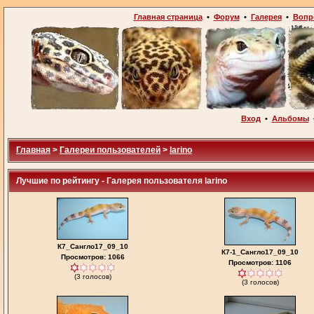
Главная страница
•
Форум
•
Галерея
•
Вопр
Вход
•
Альбомы
Главная
>
Галереи пользователей
>
larino
Лучшие по рейтингу - Галерея пользователя larino
К7_Сангло17_09_10
К7-1_Сангло17_09_10
Просмотров: 1066
Просмотров: 1106
(3 голосов)
(3 голосов)