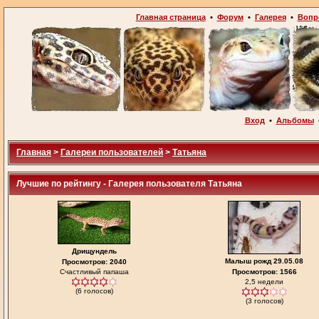
Главная страница
•
Форум
•
Галерея
•
Вопр
Вход
•
Альбомы
Главная
>
Галереи пользователей
>
Татьяна
Лучшие по рейтингу - Галерея пользователя Татьяна
Дрищундель
Малыш рожд 29.05.08
Просмотров: 2040
Счастливый папаша
Просмотров: 1566
2,5 недели
(6 голосов)
(3 голосов)