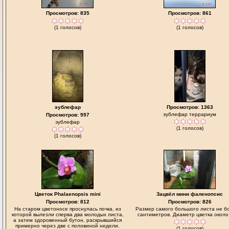
Просмотров: 835
Просмотров: 861
(1 голосов)
(1 голосов)
эублефар
Просмотров: 1363
эублефар террариум
Просмотров: 997
эублефар
(1 голосов)
(1 голосов)
Цветок Phalaenopsis mini
Зацвёл мини фаленопсис
Просмотров: 812
Просмотров: 826
На старом цветоносе проснулась почка, из
Размер самого большого листа не б
которой вылезли сперва два молодых листа,
сантиметров. Диаметр цветка около 
а затем здоровенный бутон, раскрывшийся
примерно через две с половиной недели.
(1 голосов)