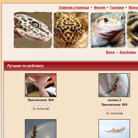
Главная страница
•
Форум
•
Галерея
•
Вопр
Вход
•
Альбомы
Лучшие по рейтингу
Просмотров: 866
кнопка 3
Просмотров: 850
(1 голосов)
(1 голосов)