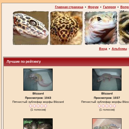
Главная страница
•
Форум
•
Галерея
•
Вопр
Вход
•
Альбомы
Лучшие по рейтингу
Blizzard
Blizzard
Просмотров: 1043
Просмотров: 1037
Пятнистый эублефар морфы Blizzard
Пятнистый эублефар морфы Blizz
(1 голосов)
(1 голосов)