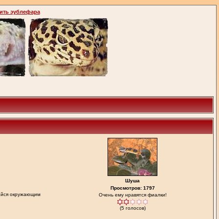
ить эублефара
Шуша
Просмотров: 1797
ийся окружающим
Очень ему нравятся фиалки!
(5 голосов)