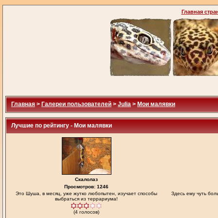
Главная стра
Главная
>
Галереи пользователей
>
Julia
>
Мои малявки
Лучшие по рейтингу - Мои малявки
Скалолаз
Просмотров: 1246
Это Шуша, в месяц, уже жутко любопытен, изучает способы
Здесь ему чуть бо
выбраться из террариума!
(4 голосов)