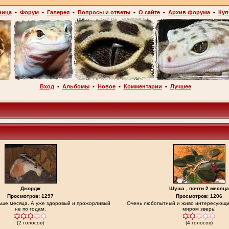
ница
•
Форум
•
Галерея
•
Вопросы и ответы
•
О сайте
•
Архив форума
•
Куп
Вход
•
Альбомы
•
Новое
•
Комментарии
•
Лучшее
Джордж
Шуша , почти 2 месяца
Просмотров: 1297
Просмотров: 1206
льше месяца. А уже здоровый и прожорливый
Очень любопытный и живо интересующ
не по годам.
миром зверь!
(2 голосов)
(4 голосов)