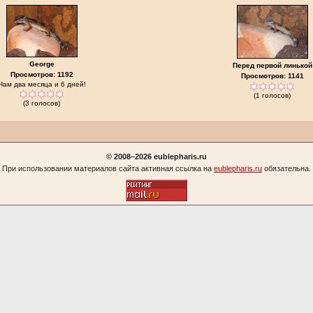
George
Перед первой линькой
Просмотров: 1192
Просмотров: 1141
Нам два месяца и 6 дней!
(1 голосов)
(3 голосов)
© 2008–2026 eublepharis.ru
При использовании материалов сайта активная ссылка на
eublepharis.ru
обязательна.