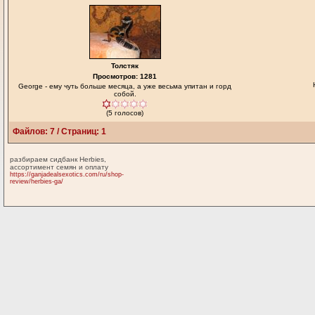
Толстяк
Просмотров: 1281
George - ему чуть больше месяца, а уже весьма упитан и горд
собой.
(5 голосов)
Файлов: 7 / Страниц: 1
разбираем сидбанк Herbies,
ассортимент семян и оплату
https://ganjadealsexotics.com/ru/shop-
review/herbies-ga/