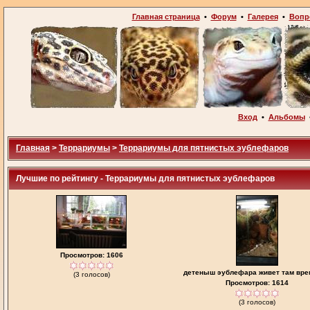
Главная страница
•
Форум
•
Галерея
•
Вопр
Вход
•
Альбомы
Главная
>
Террариумы
>
Террариумы для пятнистых эублефаров
Лучшие по рейтингу - Террариумы для пятнистых эублефаров
Просмотров: 1606
детеныш эублефара живет там вре
(3 голосов)
Просмотров: 1614
(3 голосов)