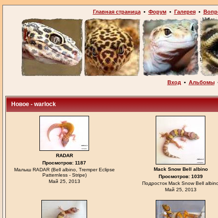
Главная страница
•
Форум
•
Галерея
•
Вопр
Вход
•
Альбомы
Новое - warlock
RADAR
Просмотров: 1187
Mack Snow Bell albino
Малыш RADAR (Bell albino, Tremper Eclipse
Patternless - Stripe)
Просмотров: 1039
Май 25, 2013
Подросток Mack Snow Bell albin
Май 25, 2013