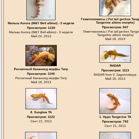
Гемитекониксы ( Fat tail geckos Tang
Tangerine albino morphs)
Малыш Aurora (W&Y Bell albino) - 3 недели
Просмотров: 847
Просмотров: 1228
Гемитекониксы ( Fat tail geckos Tange
Малыш Aurora (W&Y Bell albino) - 3 недели
Tangerine albino morphs)
Май 24, 2013
Май 18, 2013
RADAR
Ресничный бананоед морфы Тигр
Просмотров: 1113
Просмотров: 1106
RADAR from V. Zagorovskaya
Ресничный бананоед морфы Тигр
Май 18, 2013
Май 18, 2013
8. Sunglow TA
Просмотров: 1122
1. Hypo Tangerine TA
Сент 21, 2012
Просмотров: 792
Сент 21, 2012