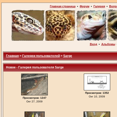
Главная страница
•
Форум
•
Галерея
•
Вопр
Вход
•
Альбомы
Главная
>
Галереи пользователей
>
Sarge
Новое - Галерея пользователя Sarge
Просмотров: 1352
Окт 10, 2009
Просмотров: 1247
Окт 27, 2009