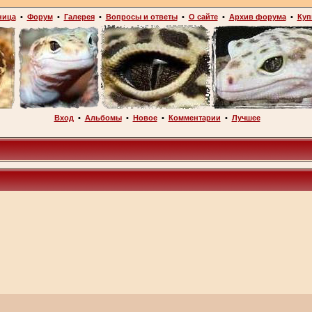
ница
•
Форум
•
Галерея
•
Вопросы и ответы
•
О сайте
•
Архив форума
•
Куп
Вход
•
Альбомы
•
Новое
•
Комментарии
•
Лучшее