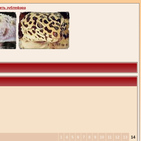
ить эублефара
1
4
5
6
7
8
9
10
11
12
13
14