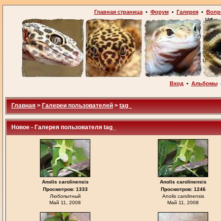
Главная страница
•
Форум
•
Галерея
•
Вопр
Вход
•
Альбомы
Главная
>
Галереи пользователей
>
tag_
Новое - Галерея пользователя tag_
Anolis carolinensis
Anolis carolinensis
Просмотров: 1333
Просмотров: 1246
Любопытный
Anolis carolinensis
Май 11, 2008
Май 11, 2008