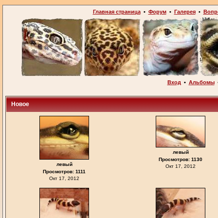
Главная страница
•
Форум
•
Галерея
•
Вопр
Вход
•
Альбомы
Новое
левый
Просмотров: 1130
левый
Окт 17, 2012
Просмотров: 1111
Окт 17, 2012