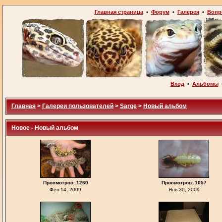
Главная страница
•
Форум
•
Галерея
•
Вопр
Вход
•
Альбомы
Главная
>
Галереи пользователей
>
Sarge
>
Новый альбом
Новое - Новый альбом
Просмотров: 1260
Просмотров: 1057
Фев 14, 2009
Янв 30, 2009