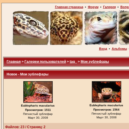
Главная страница
•
Форум
•
Галерея
•
Вопр
Вход
•
Альбомы
Главная
>
Галереи пользователей
>
tag_
>
Мои эублефары
Новое - Мои эублефары
Eublepharis macularius
Eublepharis macularius
Просмотров: 1564
Просмотров: 1511
Пятнистый эублефар
Пятнистый эублефар
Март 30, 2008
Март 30, 2008
Файлов: 23 / Страниц: 2