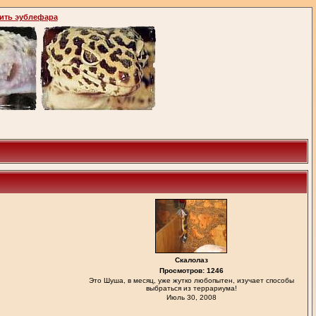
ить эублефара
Скалолаз
Просмотров: 1246
Это Шуша, в месяц, уже жутко любопытен, изучает способы
выбраться из террариума!
Июль 30, 2008