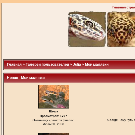
Главная стра
Главная
>
Галереи пользователей
>
Julia
>
Мои малявки
Новое - Мои малявки
Шуша
Просмотров: 1797
George - ему чуть
Очень ему нравятся фиалки!
Июль 30, 2008