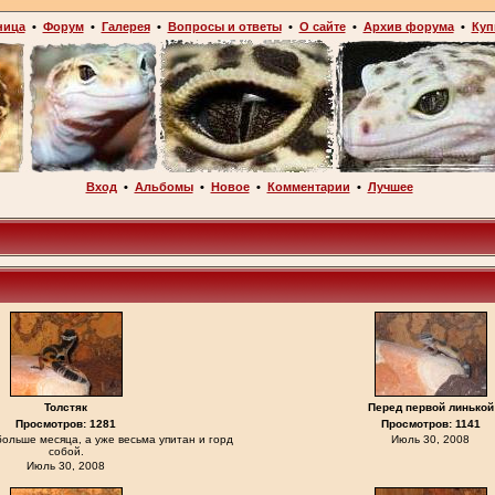
ница
•
Форум
•
Галерея
•
Вопросы и ответы
•
О сайте
•
Архив форума
•
Куп
Вход
•
Альбомы
•
Новое
•
Комментарии
•
Лучшее
Толстяк
Перед первой линькой
Просмотров: 1281
Просмотров: 1141
 больше месяца, а уже весьма упитан и горд
Июль 30, 2008
собой.
Июль 30, 2008