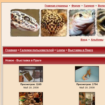
Главная страница
•
Форум
•
Галерея
•
Вопр
Вход
•
Альбомы
Главная
>
Галереи пользователей
>
Loona
>
Выставка в Праге
Новое - Выставка в Праге
Просмотров: 1169
Просмотров: 1794
Май 19, 2008
Май 19, 2008