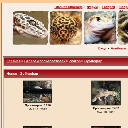
Главная страница
•
Форум
•
Галерея
•
Вопр
Вход
•
Альбомы
Главная
>
Галереи пользователей
>
Zoaron
>
Эублефар
Новое - Эублефар
Просмотров: 1616
Просмотров: 1452
Май 18, 2015
Май 18, 2015