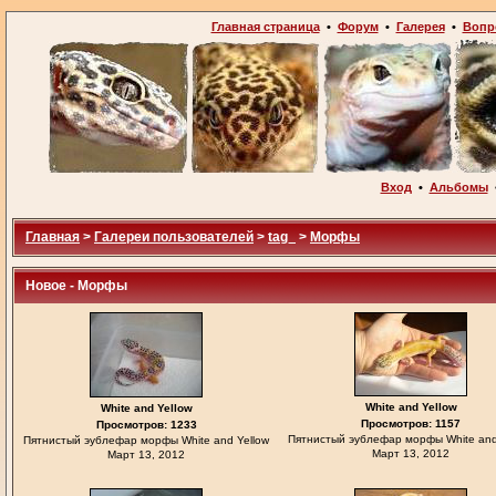
Главная страница
•
Форум
•
Галерея
•
Вопр
Вход
•
Альбомы
Главная
>
Галереи пользователей
>
tag_
>
Морфы
Новое - Морфы
White and Yellow
White and Yellow
Просмотров: 1157
Просмотров: 1233
Пятнистый эублефар морфы White and
Пятнистый эублефар морфы White and Yellow
Март 13, 2012
Март 13, 2012