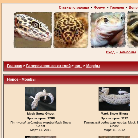
Главная страница
•
Форум
•
Галерея
•
Вопр
Вход
•
Альбомы
Главная
>
Галереи пользователей
>
tag_
>
Морфы
Новое - Морфы
Mack Snow Ghost
Mack Snow Ghost
Просмотров: 1208
Просмотров: 1112
Пятнистый эублефар морфы Mack Snow
Пятнистый эублефар морфы Mack 
Ghost
Ghost
Март 11, 2012
Март 11, 2012