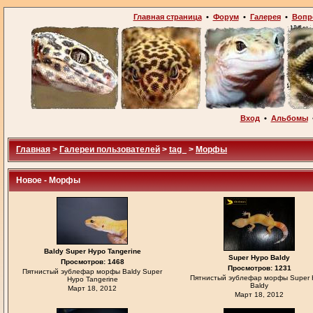
Главная страница
•
Форум
•
Галерея
•
Вопр
Вход
•
Альбомы
Главная
>
Галереи пользователей
>
tag_
>
Морфы
Новое - Морфы
Baldy Super Hypo Tangerine
Super Hypo Baldy
Просмотров: 1468
Просмотров: 1231
Пятнистый эублефар морфы Baldy Super
Пятнистый эублефар морфы Super 
Hypo Tangerine
Baldy
Март 18, 2012
Март 18, 2012