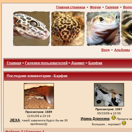
Главная страница
•
Форум
•
Галерея
•
Вопр
Вход
•
Альбомы
Главная
>
Галереи пользователей
>
Даниил
>
Барфик
Последние комментарии - Барфик
Просмотров: 1567
Просмотров: 1689
05/15/09 в 10:56
11/01/09 в 23:19
Ирина Дорохина
:
Прокати м
JIEXA
: такой завалился будто бы км 30
пробежал)))
Большая... коровка!!