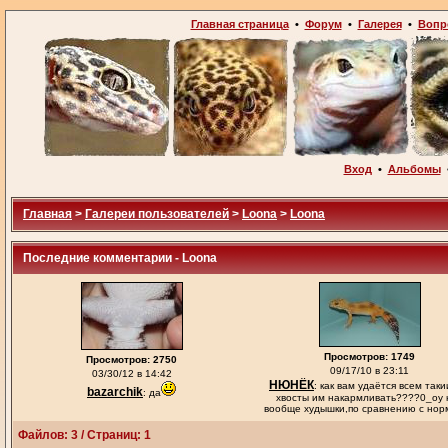
Главная страница
•
Форум
•
Галерея
•
Вопр
Вход
•
Альбомы
Главная
>
Галереи пользователей
>
Loona
>
Loona
Последние комментарии - Loona
Просмотров: 1749
Просмотров: 2750
09/17/10 в 23:11
03/30/12 в 14:42
НЮНЁК
: как вам удаётся всем так
bazarchik
: да
хвосты им накармливать????0_оу 
вообще худышки,по сравнению с норм
Файлов: 3 / Страниц: 1