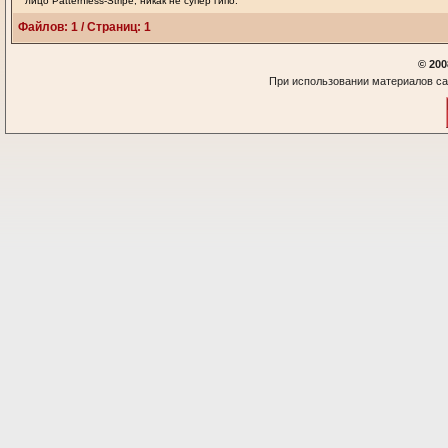
лицо Patternless-Stripe, никак не супер гипо.
Файлов: 1 / Страниц: 1
© 200
При использовании материалов са