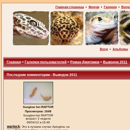
Главная страница
•
Форум
•
Галерея
•
Вопр
Вход
•
Альбомы
Главная
>
Галереи пользователей
>
Роман Дмитриев
>
Выводок 2011
Последние комментарии - Выводок 2011
Sunglow het RAPTOR
Просмотров: 1648
Sunglow het RAPTOR
возраст 2 недели
09/04/12 в 16:48
warlock
: Это в лучшем случае Aptoglow, на