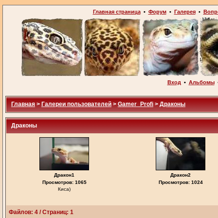
Главная страница
•
Форум
•
Галерея
•
Вопр
Вход
•
Альбомы
Главная
>
Галереи пользователей
>
Gamer_Profi
>
Драконы
Драконы
Дракон1
Дракон2
Просмотров: 1065
Просмотров: 1024
Киса)
Файлов: 4 / Страниц: 1