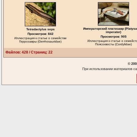
Императорский платизавр (Platysa
Tetradactylus seps
imperator)
Просмотров: 842
Просмотров: 905
Иллюстрация к статье о семействе
Иллюстрация к статье о семейст
Геррозавры (Gerrhosauridae)
Поясохвосты (Cordylidae)
Файлов: 428 / Страниц: 22
© 200
При использовании материалов са