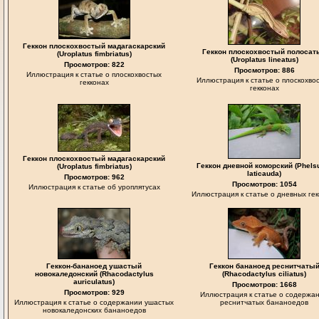
Геккон плоскохвостый мадагаскарский
Геккон плоскохвостый полосат
(Uroplatus fimbriatus)
(Uroplatus lineatus)
Просмотров: 822
Просмотров: 886
Иллюстрация к статье о плоскохвостых
Иллюстрация к статье о плоскохво
гекконах
гекконах
Геккон плоскохвостый мадагаскарский
Геккон дневной коморский (Phel
(Uroplatus fimbriatus)
laticauda)
Просмотров: 962
Просмотров: 1054
Иллюстрация к статье об уроплятусах
Иллюстрация к статье о дневных гек
Геккон-бананоед ушастый
Геккон бананоед реснитчаты
новокаледонский (Rhacodactylus
(Rhacodactylus ciliatus)
auriculatus)
Просмотров: 1668
Просмотров: 929
Иллюстрация к статье о содержа
Иллюстрация к статье о содержании ушастых
реснитчатых бананоедов
новокаледонских бананоедов