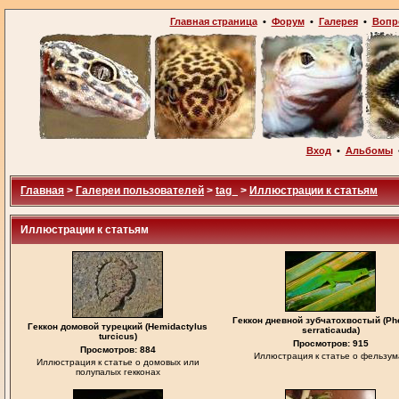
Главная страница
•
Форум
•
Галерея
•
Вопр
Вход
•
Альбомы
Главная
>
Галереи пользователей
>
tag_
>
Иллюстрации к статьям
Иллюстрации к статьям
Геккон дневной зубчатохвостый (Ph
Геккон домовой турецкий (Hemidactylus
serraticauda)
turcicus)
Просмотров: 915
Просмотров: 884
Иллюстрация к статье о фельзум
Иллюстрация к статье о домовых или
полупалых гекконах