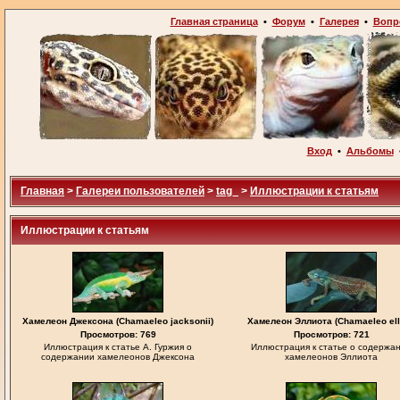
Главная страница
•
Форум
•
Галерея
•
Вопр
Вход
•
Альбомы
Главная
>
Галереи пользователей
>
tag_
>
Иллюстрации к статьям
Иллюстрации к статьям
Хамелеон Джексона (Chamaeleo jacksonii)
Хамелеон Эллиота (Chamaeleo elli
Просмотров: 769
Просмотров: 721
Иллюстрация к статье А. Гуржия о
Иллюстрация к статье о содержа
содержании хамелеонов Джексона
хамелеонов Эллиота