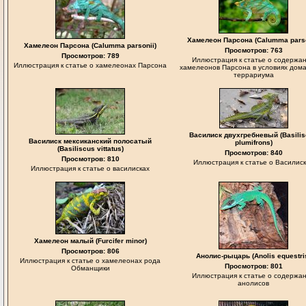
Хамелеон Парсона (Calumma parso
Хамелеон Парсона (Calumma parsonii)
Просмотров: 763
Просмотров: 789
Иллюстрация к статье о содержа
Иллюстрация к статье о хамелеонах Парсона
хамелеонов Парсона в условиях дом
террариума
Василиск двухгребневый (Basili
Василиск мексиканский полосатый
plumifrons)
(Basiliscus vittatus)
Просмотров: 840
Просмотров: 810
Иллюстрация к статье о Василис
Иллюстрация к статье о василисках
Хамелеон малый (Furcifer minor)
Просмотров: 806
Анолис-рыцарь (Anolis equestri
Иллюстрация к статье о хамелеонах рода
Просмотров: 801
Обманщики
Иллюстрация к статье о содержа
анолисов