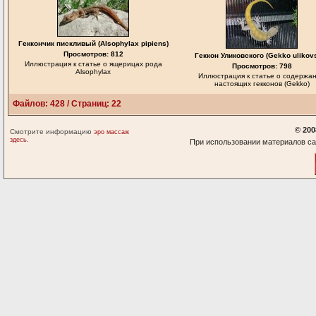
Геккончик пискливый (Alsophylax pipiens)
Просмотров: 812
Геккон Уликовского (Gekko ulikovs
Иллюстрация к статье о ящерицах рода
Просмотров: 798
Alsophylax
Иллюстрация к статье о содержа
настоящих гекконов (Gekko)
Файлов: 428 / Страниц: 22
© 200
Смотрите информацию
эро массаж
.
здесь
При использовании материалов са