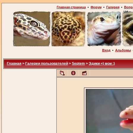
Главная страница
•
Форум
•
Галерея
•
Вопр
Вход
•
Альбомы
Главная
>
Галереи пользователей
>
Septem
>
Эдики =) мои :)