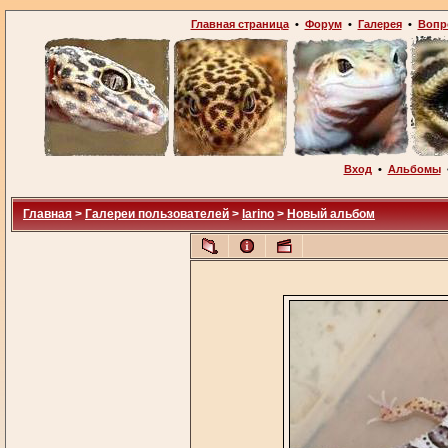
Главная страница
•
Форум
•
Галерея
•
Вопр
Вход
•
Альбомы
Главная
>
Галереи пользователей
>
larino
>
Новый альбом