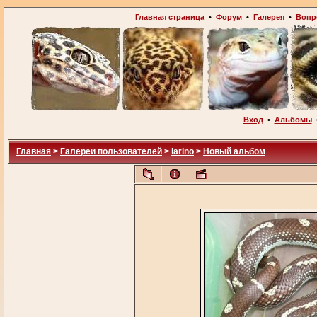
Главная страница
•
Форум
•
Галерея
•
Вопр
Вход
•
Альбомы
Главная
>
Галереи пользователей
>
larino
>
Новый альбом