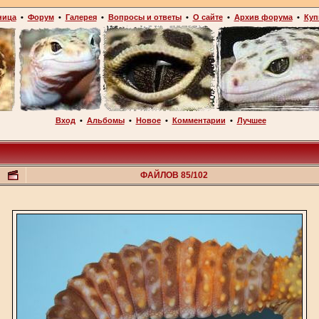
ница
•
Форум
•
Галерея
•
Вопросы и ответы
•
О сайте
•
Архив форума
•
Куп
Вход
•
Альбомы
•
Новое
•
Комментарии
•
Лучшее
ФАЙЛОВ 85/102