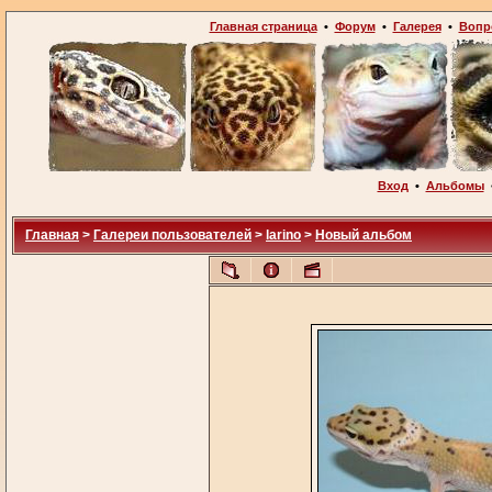
Главная страница
•
Форум
•
Галерея
•
Вопр
Вход
•
Альбомы
Главная
>
Галереи пользователей
>
larino
>
Новый альбом