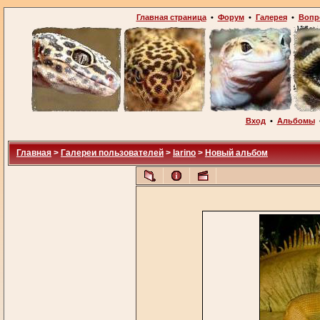
Главная страница
•
Форум
•
Галерея
•
Вопр
Вход
•
Альбомы
Главная
>
Галереи пользователей
>
larino
>
Новый альбом