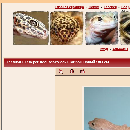
Главная страница
•
Форум
•
Галерея
•
Вопр
Вход
•
Альбомы
Главная
>
Галереи пользователей
>
larino
>
Новый альбом