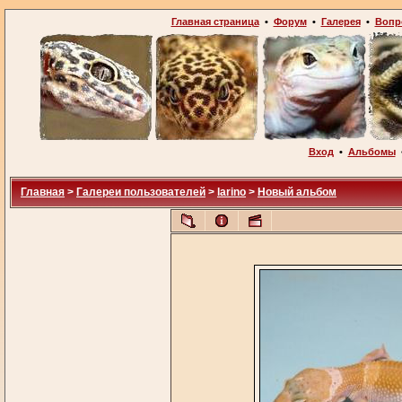
Главная страница
•
Форум
•
Галерея
•
Вопр
Вход
•
Альбомы
Главная
>
Галереи пользователей
>
larino
>
Новый альбом