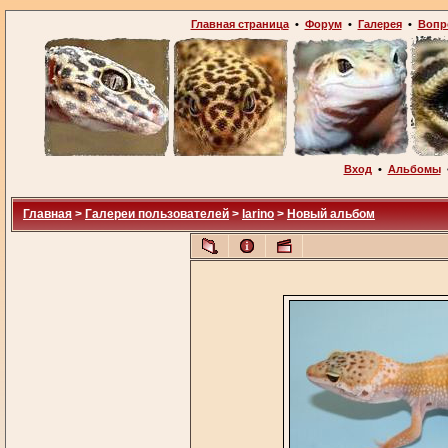
Главная страница
•
Форум
•
Галерея
•
Вопр
Вход
•
Альбомы
Главная
>
Галереи пользователей
>
larino
>
Новый альбом