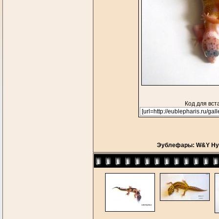
Код для вст
Эублефары: W&Y Hypo