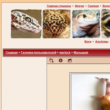
Главная страница
•
Форум
•
Галерея
•
Вопр
Вход
•
Альбомы
Главная
>
Галереи пользователей
>
warlock
>
Малышня