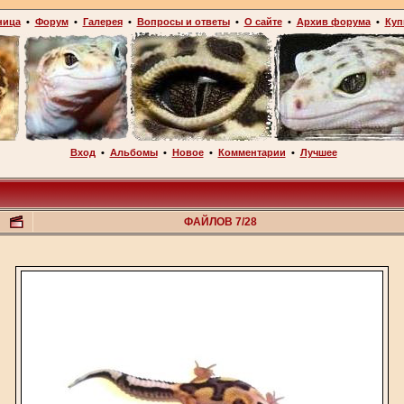
ница
•
Форум
•
Галерея
•
Вопросы и ответы
•
О сайте
•
Архив форума
•
Куп
Вход
•
Альбомы
•
Новое
•
Комментарии
•
Лучшее
ФАЙЛОВ 7/28