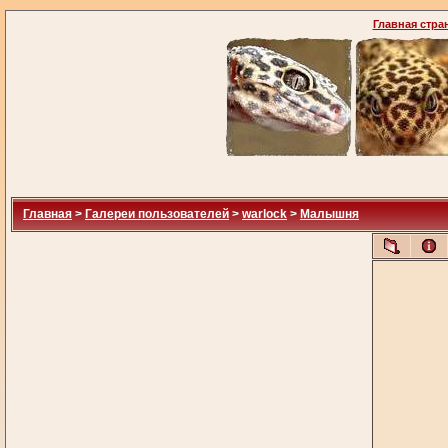
Главная стра
Главная
>
Галереи пользователей
>
warlock
>
Малышня