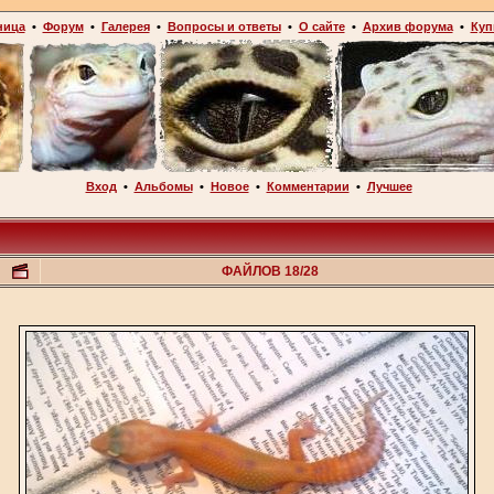
ница
•
Форум
•
Галерея
•
Вопросы и ответы
•
О сайте
•
Архив форума
•
Куп
Вход
•
Альбомы
•
Новое
•
Комментарии
•
Лучшее
ФАЙЛОВ 18/28