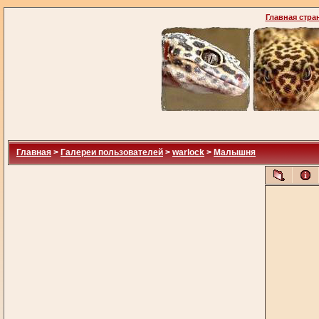
Главная стра
Главная
>
Галереи пользователей
>
warlock
>
Малышня