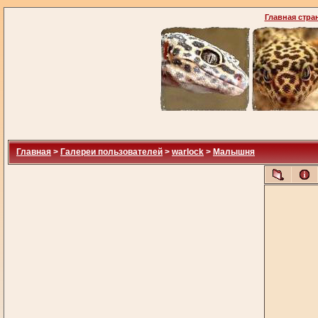
Главная стра
Главная
>
Галереи пользователей
>
warlock
>
Малышня