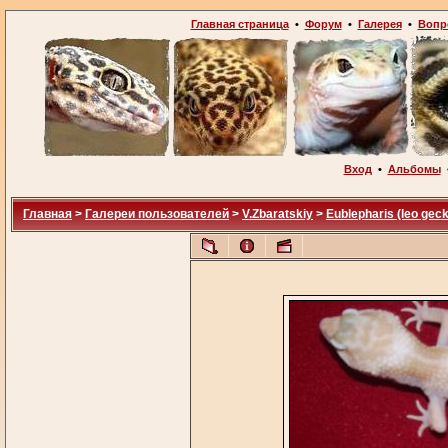
Главная страница
•
Форум
•
Галерея
•
Вопр
Вход
•
Альбомы
Главная
>
Галереи пользователей
>
V.Zbaratskiy
>
Eublepharis (leo gec