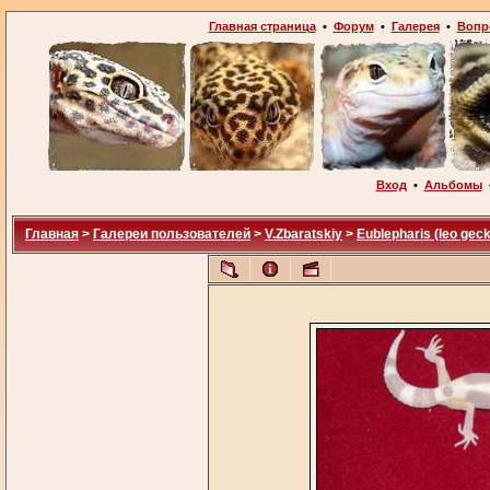
Главная страница
•
Форум
•
Галерея
•
Вопр
Вход
•
Альбомы
Главная
>
Галереи пользователей
>
V.Zbaratskiy
>
Eublepharis (leo gec