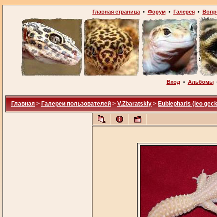
Главная страница
•
Форум
•
Галерея
•
Вопр
Вход
•
Альбомы
Главная
>
Галереи пользователей
>
V.Zbaratskiy
>
Eublepharis (leo gec