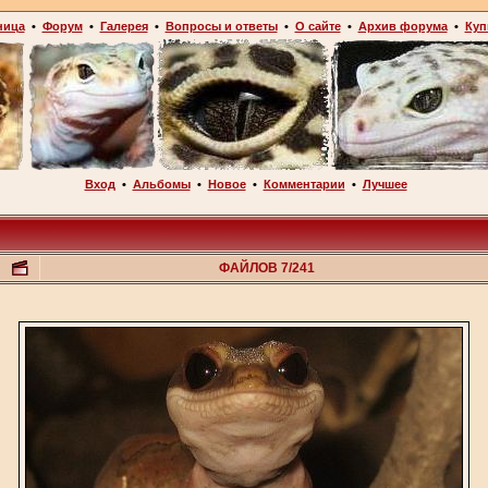
ница
•
Форум
•
Галерея
•
Вопросы и ответы
•
О сайте
•
Архив форума
•
Куп
Вход
•
Альбомы
•
Новое
•
Комментарии
•
Лучшее
ФАЙЛОВ 7/241