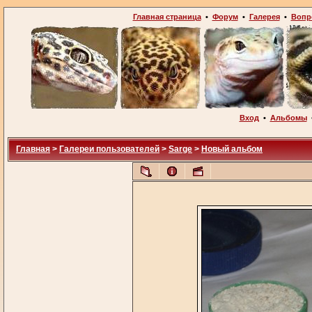
Главная страница
•
Форум
•
Галерея
•
Вопр
Вход
•
Альбомы
Главная
>
Галереи пользователей
>
Sarge
>
Новый альбом